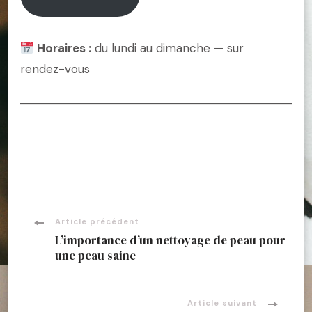
Horaires :
du lundi au dimanche — sur
rendez-vous
Navigation
Article précédent
L’importance d’un nettoyage de peau pour
d'article
une peau saine
Article suivant