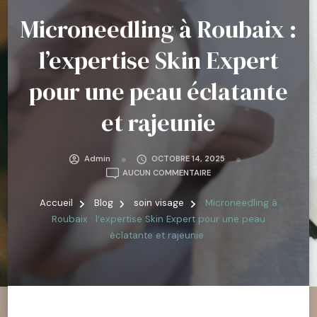
Microneedling à Roubaix :
l’expertise Skin Expert
pour une peau éclatante
et rajeunie
Admin
OCTOBRE 14, 2025
MICRONEEDLING
AUCUN COMMENTAIRE
À
ROUBAIX
Accueil
Blog
soin visage
Microneedling à
:
Roubaix : l’expertise Skin Expert pour une peau
L’EXPERTISE
éclatante et rajeunie
SKIN
EXPERT
POUR
UNE
PEAU
ÉCLATANTE