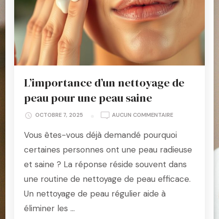
L’importance d’un nettoyage de
peau pour une peau saine
L’IMPORTANCE
OCTOBRE 7, 2025
AUCUN COMMENTAIRE
D’UN
Vous êtes-vous déjà demandé pourquoi
NETTOYAGE
DE
certaines personnes ont une peau radieuse
PEAU
et saine ? La réponse réside souvent dans
POUR
UNE
une routine de nettoyage de peau efficace.
PEAU
Un nettoyage de peau régulier aide à
SAINE
éliminer les …